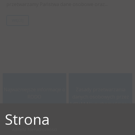
przetwarzamy Państwa dane osobowe oraz...
WIĘCEJ
Najważniejsze informacje o
Zasady przetwarzania
RODO
danych osobowych przez
AdReM Nieruchomości sp. z
o.o.
Strona
Dane adresowe
AdReM Nieruchomości