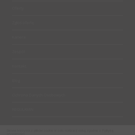
Oferty
Zgłoś ofertę
Kariera
Zespół
Kontakt
Blog
Ochrona Danych Osobowych
REGULAMIN
Strona korzysta z plików cookie w celu realizacji usług zgodnie z
Polityką
prywatności
.