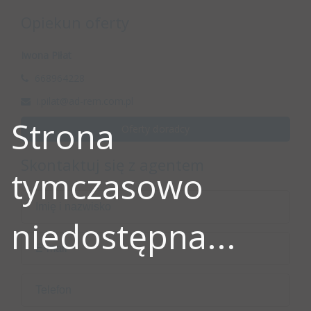
Opiekun oferty
Iwona Piłat
668964228
i.pilat@ad-rem.com.pl
Strona
Oferty doradcy
Skontaktuj się z agentem
tymczasowo
niedostępna...