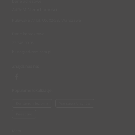
Dane adresowe
AdReM Nieruchomości
Puławska 77 lok U5, 02-595 Warszawa
Dane kontaktowe
22 245 00 05
biuro@ad-rem.com.pl
Znajdź nas na:
Popularne lokalizacje:
Konstancin-Jeziorna
Warszawa Ursynów
Piaseczno
Menu