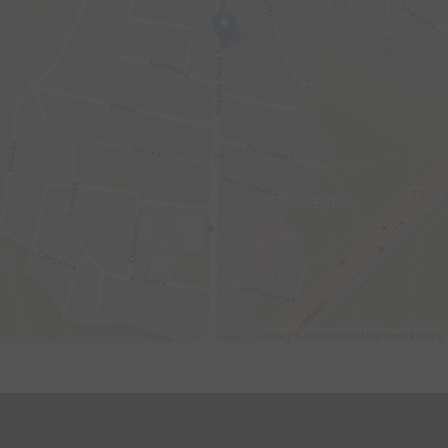
Leaflet
| ©
OpenStreetMap
contributors