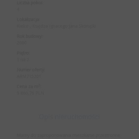
Liczba pokoi:
4
Lokalizacja:
Kielce , Księdza Ignacego Jana Skorupki
Rok budowy:
2000
Piętro:
1 na 2
Numer oferty:
ARM715201
2
Cena za m
:
9 860,76 PLN
Opis nieruchomości
Mamy do zaproponowania mieszkanie przestronne