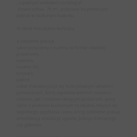
, z pięknym widokiem na telegraf .
Powierzchnia 79 m², położone na pierwszym
piętrze w zadbanym budynku.
W skład mieszkania wchodzą:
3 oddzielne pokoje,
salon połączony z kuchnią w formie otwartej
przestrzeni,
łazienka,
osobne WC,
korytarz,
balkon.
Lokal charakteryzuje się funkcjonalnym układem
pomieszczeń, który zapewnia komfort zarówno
rodzinie, jak i osobom ceniącym przestrzeń. Jasny
salon z aneksem kuchennym to idealne miejsce do
wspólnego spędzania czasu, a trzy oddzielne pokoje
umożliwiają aranżację sypialni, pokoju dziecięcego
czy gabinetu.