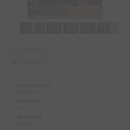
1
/
15
Zobacz mapę
Drukuj ofertę
Typ nieruchomości:
Mieszkanie
Powierzchnia:
2
79 m
Typ transakcji:
sprzedaż