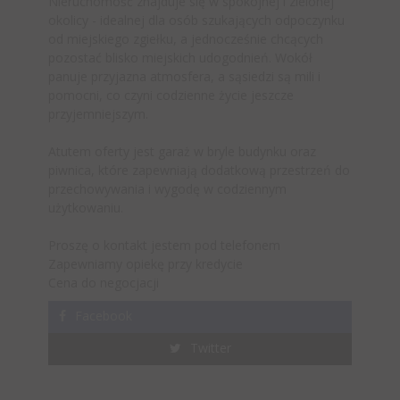
Nieruchomość znajduje się w spokojnej i zielonej
okolicy - idealnej dla osób szukających odpoczynku
od miejskiego zgiełku, a jednocześnie chcących
pozostać blisko miejskich udogodnień. Wokół
panuje przyjazna atmosfera, a sąsiedzi są mili i
pomocni, co czyni codzienne życie jeszcze
przyjemniejszym.
Atutem oferty jest garaż w bryle budynku oraz
piwnica, które zapewniają dodatkową przestrzeń do
przechowywania i wygodę w codziennym
użytkowaniu.
Proszę o kontakt jestem pod telefonem
Zapewniamy opiekę przy kredycie
Cena do negocjacji
Facebook
Twitter