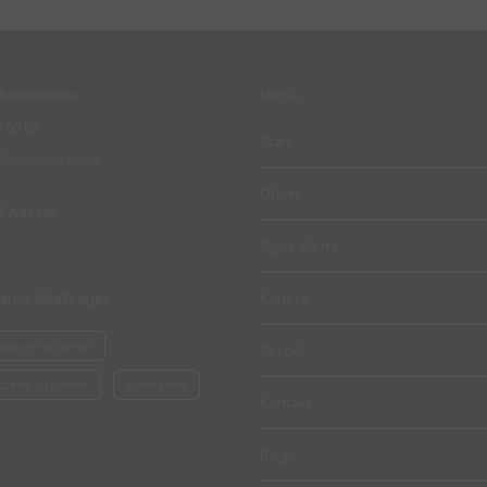
kontaktowe
Menu
 00 05
Start
@ad-rem.com.pl
Oferty
ź nas na:
Zgłoś ofertę
Kariera
arne lokalizacje:
tancin-Jeziorna
Zespół
szawa Ursynów
Piaseczno
Kontakt
Blog