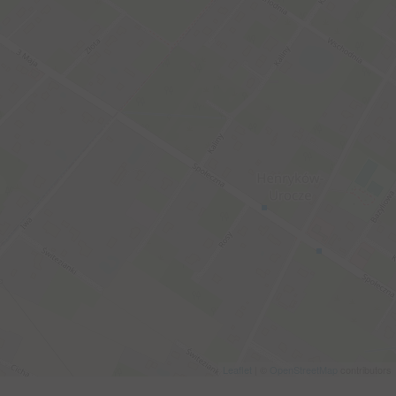
Leaflet
| ©
OpenStreetMap
contributors