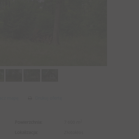
acz mapę
Drukuj ofertę
2
Powierzchnia:
7 600 m
Lokalizacja:
Złotokłos