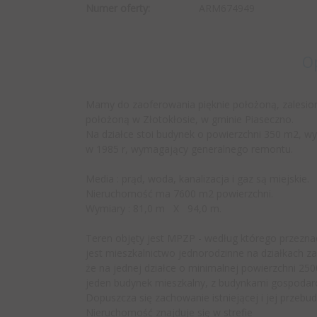
Numer oferty:
ARM674949
O
Mamy do zaoferowania pięknie położoną, zalesioną
położoną w Złotokłosie, w gminie Piaseczno.
Na działce stoi budynek o powierzchni 350 m2, 
w 1985 r, wymagający generalnego remontu.
Media : prąd, woda, kanalizacja i gaz są miejskie.
Nieruchomość ma 7600 m2 powierzchni.
Wymiary : 81,0 m X 94,0 m.
Teren objęty jest MPZP - według którego przez
jest mieszkalnictwo jednorodzinne na działkach za
że na jednej działce o minimalnej powierzchni 2
jeden budynek mieszkalny, z budynkami gospodar
Dopuszcza się zachowanie istniejącej i jej przeb
Nieruchomość znajduje się w strefie