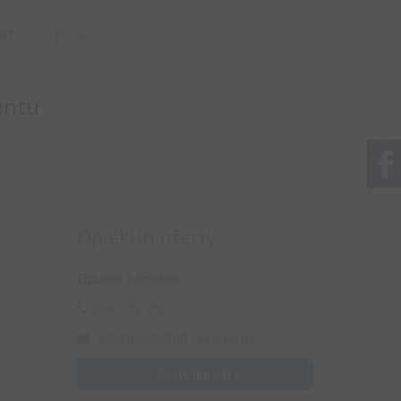
KT
BLOG
ontu
Opiekun oferty
Elżbieta Bartosiak
608 179 956
e.bartosiak@ad-rem.com.pl
Oferty doradcy