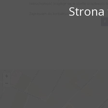
Nieruchomość znajduje się w strefie uciążliwości li
Strona
Zapraszam do kontaktu i na prezentację.
+
−