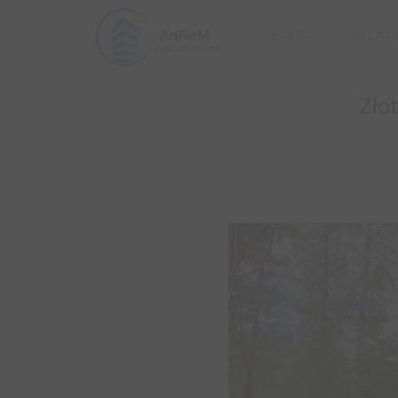
START
OFERT
Zło