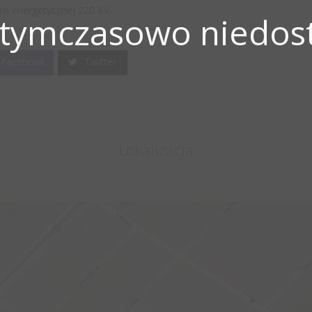
nii energetycznej 220 KV.
 tymczasowo niedost
Facebook
Twitter
Lokalizacja