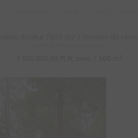
Y
ZGŁOŚ OFERTĘ
KARIERA
ZESPÓŁ
KONTA
tokłos działka 7600 m2 z domem do rem
Działka (Budowlana) na sprzedaż
2
1 550 000,00 PLN,
pow.
7 600 m