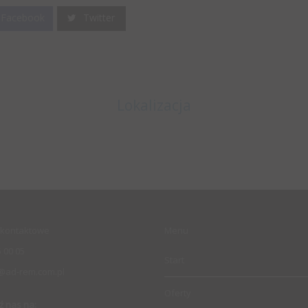
Facebook
Twitter
Lokalizacja
kontaktowe
Menu
 00 05
Start
@ad-rem.com.pl
Oferty
ź nas na: