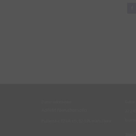
Dane adresowe
Dane 
AdReM Nieruchomości
22 245
biuro
Puławska 77 lok U5, 02-595 Warszawa
Znajd