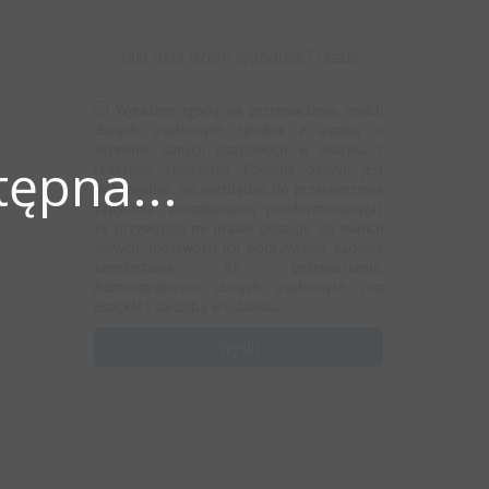
Wyrażam zgodę na przetwarzanie moich
danych osobowych zgodnie z ustawą o
ochronie danych osobowych w związku z
ępna...
realizacją zgłoszenia. Podanie danych jest
dobrowolne, ale niezbędne do przetworzenia
zapytania. Zostałem(am) poinformowany(a),
że przysługuje mi prawo dostępu do swoich
danych, możliwości ich poprawiania, żądania
zaprzestania ich przetwarzania.
Administratorem danych osobowych jest
EstiCRM z siedzibą w Gdańsku.