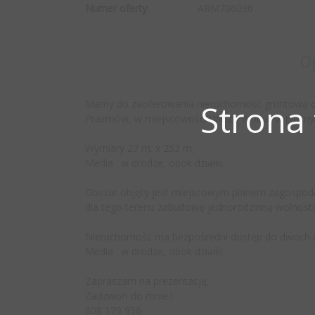
Numer oferty:
ARM706096
O
Mamy do zaoferowania nieruchomość gruntową o 
Strona
Prażmów, w miejscowości Wilcza Wólka, w piękn
Wymiary 27 m. x 253 m.
Media : w drodze, obok działki.
Obszar objęty jest miejscowym planem zagospoda
dla tego terenu zabudowę jednorodzinną wolnostoją
Nieruchomość ma bezpośredni dostęp do dwóch 
Media : w drodze, obok działki.
Zapraszam na prezentację,
Zadzwoń do mnie.!
608 179 956