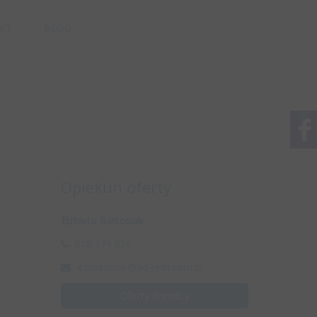
KT
BLOG
Opiekun oferty
Elżbieta Bartosiak
608 179 956
e.bartosiak@ad-rem.com.pl
Oferty doradcy