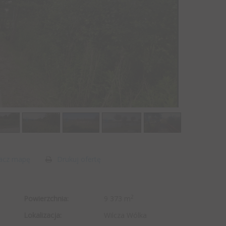
acz mapę
Drukuj ofertę
2
Powierzchnia:
9 373 m
Lokalizacja:
Wilcza Wólka