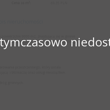
2
Cena za m
:
69,35 PLN
pis nieruchomości
powierzchni 9000 m2, znajdującą się w gminie
 tymczasowo niedost
ym rejonie Chojnowskiego Parku Krajobrazowego.
rowania przestrzennego, który ustala
cą i bliźniaczą oraz usługi nieuciążliwe.
dróg gminnych.