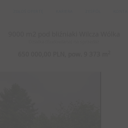
Y
ZGŁOŚ OFERTĘ
KARIERA
ZESPÓŁ
KONTA
9000 m2 pod bliźniaki Wilcza Wólka
Działka (Budowlana) na sprzedaż
2
650 000,00 PLN,
pow.
9 373 m