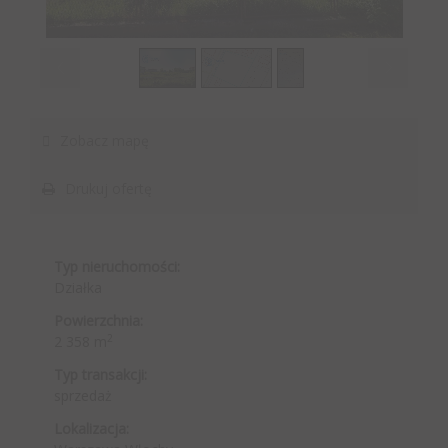
1
/
3
Zobacz mapę
Drukuj ofertę
Typ nieruchomości:
Działka
Powierzchnia:
2
2 358 m
Typ transakcji:
sprzedaż
Lokalizacja: