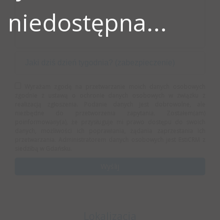
niedostępna...
Wyrażam zgodę na przetwarzanie moich danych osobowych
zgodnie z ustawą o ochronie danych osobowych w związku z
realizacją zgłoszenia. Podanie danych jest dobrowolne, ale
niezbędne do przetworzenia zapytania. Zostałem(am)
poinformowany(a), że przysługuje mi prawo dostępu do swoich
danych, możliwości ich poprawiania, żądania zaprzestania ich
przetwarzania. Administratorem danych osobowych jest EstiCRM z
siedzibą w Gdańsku.
Lokalizacja