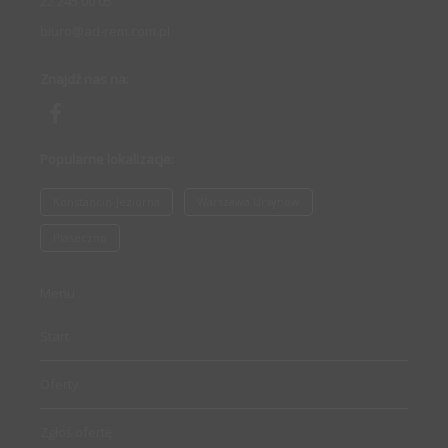
22 245 00 05
biuro@ad-rem.com.pl
Znajdź nas na:
Popularne lokalizacje:
Konstancin-Jeziorna
Warszawa Ursynów
Piaseczno
Menu
Start
Oferty
Zgłoś ofertę