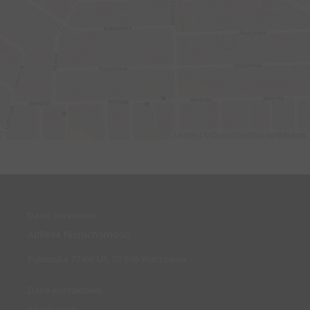
Leaflet
| ©
OpenStreetMap
contributors
Dane adresowe
AdReM Nieruchomości
Puławska 77 lok U5, 02-595 Warszawa
Dane kontaktowe