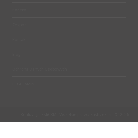
Kariera
Zespół
Kontakt
Blog
Ochrona Danych Osobowych
REGULAMIN
Realizacja:
EstiCRM
- Wszelkie prawa zastrzeżone (C) 2026