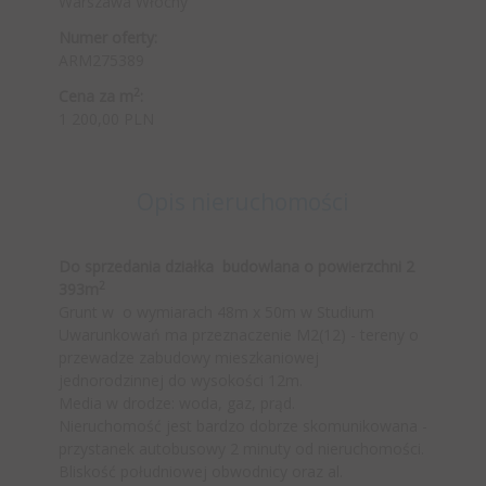
Warszawa Włochy
Numer oferty:
ARM275389
2
Cena za m
:
1 200,00 PLN
Opis nieruchomości
Do sprzedania działka budowlana o powierzchni 2
2
393m
Grunt w o wymiarach 48m x 50m w Studium
Uwarunkowań ma przeznaczenie M2(12) - tereny o
przewadze zabudowy mieszkaniowej
jednorodzinnej do wysokości 12m.
Media w drodze: woda, gaz, prąd.
Nieruchomość jest bardzo dobrze skomunikowana -
przystanek autobusowy 2 minuty od nieruchomości.
Bliskość południowej obwodnicy oraz al.