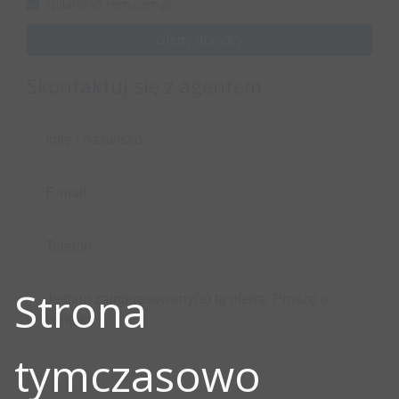
i.pilat@ad-rem.com.pl
Oferty doradcy
Skontaktuj się z agentem
Strona
tymczasowo