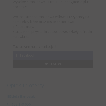
Wysokość zabudowy : 11m tj. 2 kondygnacje plus
poddasze.
Wokół ustronna zabudowa willowa i rezydencyjna,
kompleksy leśne oraz bliskie sąsiedztwo
infrastruktury.
Stacja PKP, przystanki autobusowe, szkoły, ośrodki
zdrowia itp.
Zapraszam na prezentację !!
Facebook
Twitter
Opiekun oferty
Elżbieta Bartosiak
608 179 956