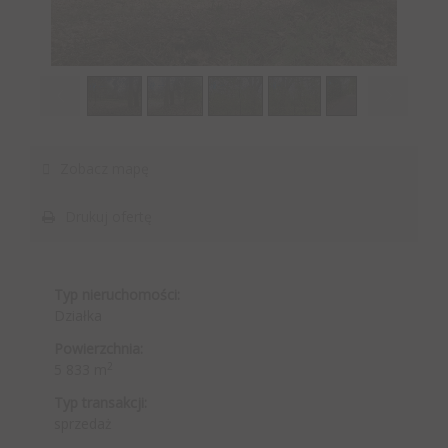
1
/
5
Zobacz mapę
Drukuj ofertę
Typ nieruchomości:
Działka
Powierzchnia:
2
5 833 m
Typ transakcji:
sprzedaż