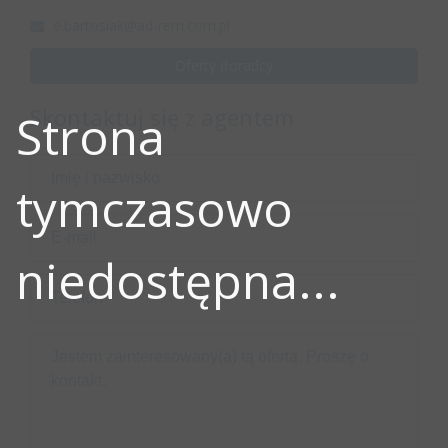
e.bartosiak@ad-rem.com.pl
Oferty doradcy
Skontaktuj się z agentem
Strona
tymczasowo
niedostępna...