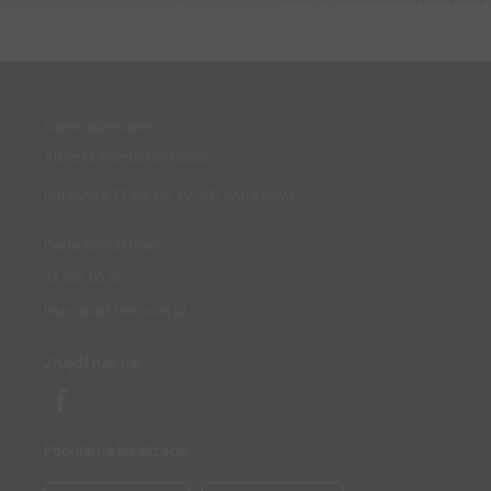
Dane adresowe
AdReM Nieruchomości
Puławska 77 lok U5, 02-595 Warszawa
Dane kontaktowe
22 245 00 05
biuro@ad-rem.com.pl
Znajdź nas na:
Popularne lokalizacje: