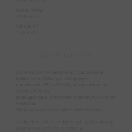
Nowy Prażmów
Numer oferty:
ARM996197
2
Cena za m
:
104,09 PLN
Opis nieruchomości
DO SPRZEDANIA nieruchomość zabudowana
budynkiem mieszkalnym i usługowym,
o powierzchni 350 m2 każdy, umiejscowiona na
działce 27000 m2,
znajdująca się w Prażmowie, oddalonym 16 km. od
Piaseczna.
Nieruchomość z potencjałem inwestycyjnym.
Solidny dom z lat osiemdziesiątych, podpiwniczony,
posiada dwa oddzielne mieszkania,