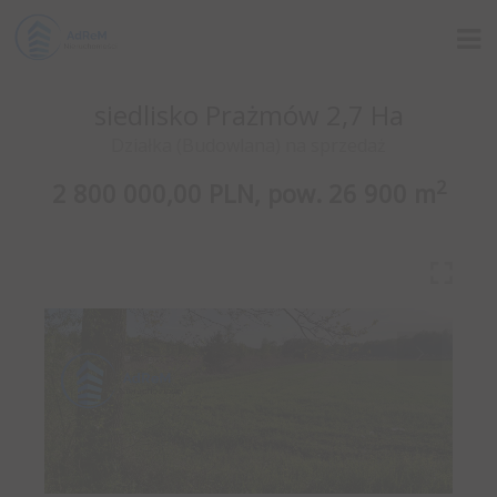
siedlisko Prażmów 2,7 Ha
Działka (Budowlana) na sprzedaż
2
2 800 000,00 PLN,
pow.
26 900 m