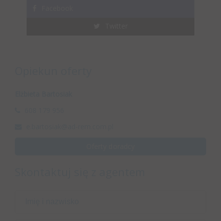
Facebook
Twitter
Opiekun oferty
Elżbieta Bartosiak
608 179 956
e.bartosiak@ad-rem.com.pl
Oferty doradcy
Skontaktuj się z agentem