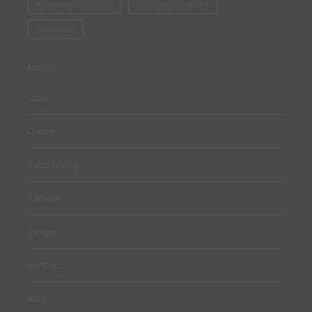
Konstancin-Jeziorna
Warszawa Ursynów
Piaseczno
Menu
Start
Oferty
Zgłoś ofertę
Kariera
Zespół
Kontakt
Blog