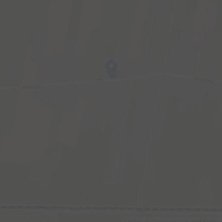
Leaflet
| ©
OpenStreetMap
contributors