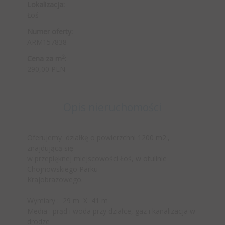
Lokalizacja:
Łoś
Numer oferty:
ARM157838
2
Cena za m
:
290,00 PLN
Opis nieruchomości
Oferujemy działkę o powierzchni 1200 m2.,
znajdującą się
w przepięknej miejscowości Łoś, w otulinie
Chojnowskiego Parku
Krajobrazowego.
Wymiary : 29 m X 41 m
Media : prąd i woda przy działce, gaz i kanalizacja w
drodze