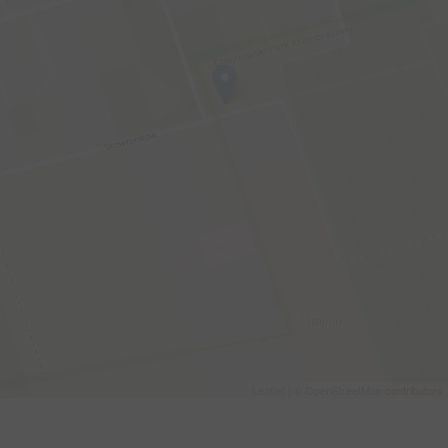
Leaflet
| ©
OpenStreetMap
contributors