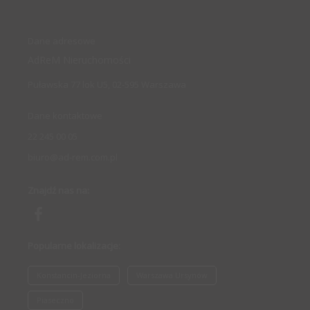
Dane adresowe
AdReM Nieruchomości
Puławska 77 lok U5, 02-595 Warszawa
Dane kontaktowe
22 245 00 05
biuro@ad-rem.com.pl
Znajdź nas na:
Popularne lokalizacje:
Konstancin-Jeziorna
Warszawa Ursynów
Piaseczno