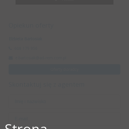
Opiekun oferty
Elżbieta Bartosiak
608 179 956
e.bartosiak@ad-rem.com.pl
Oferty doradcy
Skontaktuj się z agentem
Strona