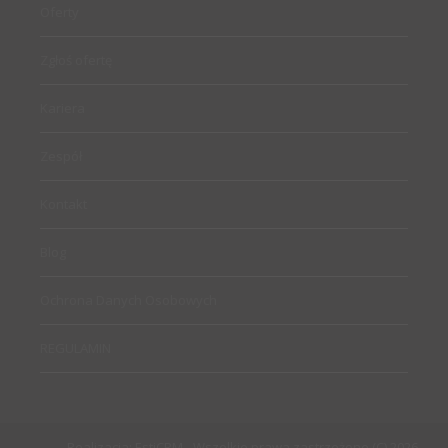
Oferty
Zgłoś ofertę
Kariera
Zespół
Kontakt
Blog
Ochrona Danych Osobowych
REGULAMIN
Realizacja:
EstiCRM
- Wszelkie prawa zastrzeżone (C) 2026