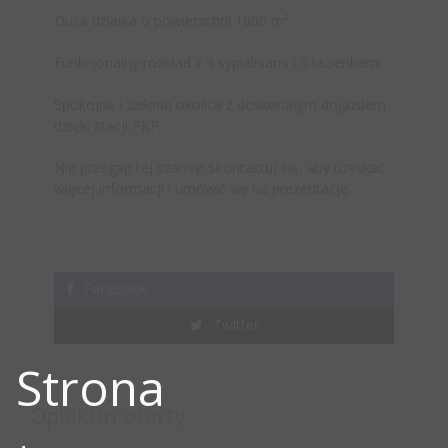
Duża działka o powierzchni 1000 m².
Funkcjonalny rozkład z 3 sypialniami i 3 łazienkami.
Spokojna i zielona okolica z doskonałym dojazdem
dzięki stacji PKP.
Nie przegap tej szansy! Skontaktuj się, aby uzyskać
więcej informacji i umówić się na prezentację.
Facebook
Twitter
Strona
Opiekun oferty