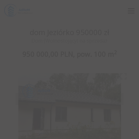
dom Jeziórko 950000 zł
Dom (Wolnostojący) na sprzedaż
2
950 000,00 PLN,
pow.
100 m