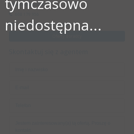
tymczasowo
Elżbieta Bartosiak
608 179 956
niedostępna...
e.bartosiak@ad-rem.com.pl
Oferty doradcy
Skontaktuj się z agentem