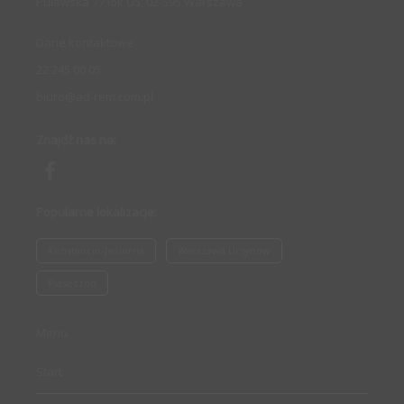
Puławska 77 lok U5, 02-595 Warszawa
Dane kontaktowe
22 245 00 05
biuro@ad-rem.com.pl
Znajdź nas na:
Popularne lokalizacje:
Konstancin-Jeziorna
Warszawa Ursynów
Piaseczno
Menu
Start