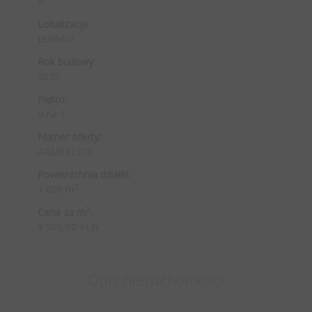
4
Lokalizacja:
Jeziórko
Rok budowy:
2025
Piętro:
0 na 1
Numer oferty:
ARM692378
Powierzchnia działki:
2
1 000 m
2
Cena za m
:
9 500,00 PLN
Opis nieruchomości