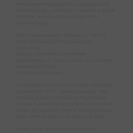
Przedstawiam wspaniałą ofertę sprzedaży domu
jednorodzinnego, położonego w Jeziórku, w gminie
Prażmów, w okolicy Chojnowskiego Parku
Krajobrazowego.
Dom w stanie surowym zamkniętym, 1000 m2
działki, blisko stacja PKP, Jeziórko, pow.
piaseczyński
Marzysz o stworzeniu domu idealnie
dopasowanego do Twoich potrzeb, z doskonałym
dojazdem do stolicy?
Ta oferta jest dla Ciebie!
Prezentujemy dom w stanie surowym zamkniętym
o powierzchni 100 m², położony na dużej, 1000-
metrowej działce w malowniczej miejscowości
Jeziórko, w powiecie piaseczyńskim. To doskonała
okazja, aby wykończyć wnętrze według własnego
gustu i stworzyć wymarzone miejsce do życia.
Projekt domu zakłada funkcjonalny układ: