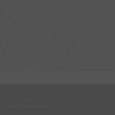
Leaflet
| ©
OpenStreetMap
contributors
Dane adresowe
AdReM Nieruchomości