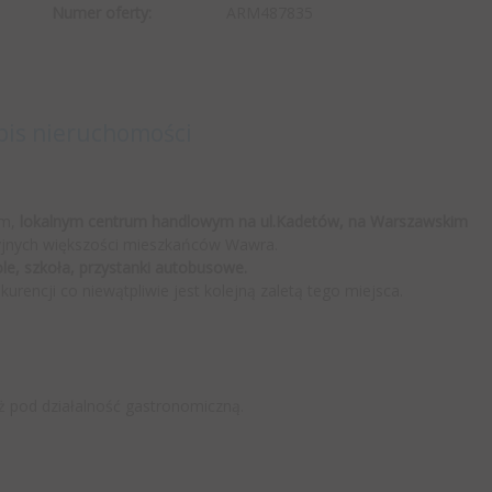
Numer oferty:
ARM487835
pis nieruchomości
ym,
lokalnym centrum handlowym na ul.Kadetów, na Warszawskim
cyjnych większości mieszkańców Wawra.
kole, szkoła, przystanki autobusowe.
kurencji co niewątpliwie jest kolejną zaletą tego miejsca.
 pod działalność gastronomiczną.