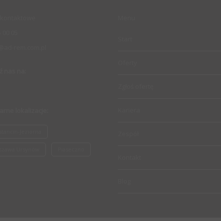
kontaktowe
Menu
 00 05
Start
@ad-rem.com.pl
Oferty
ź nas na:
Zgłoś ofertę
Kariera
arne lokalizacje:
tancin-Jeziorna
Zespół
szawa Ursynów
Piaseczno
Kontakt
Blog