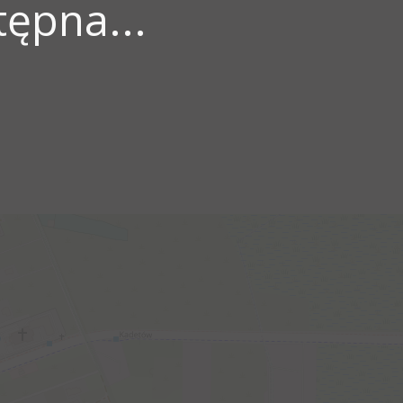
ępna...