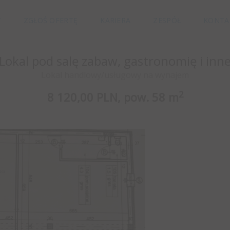
Y
ZGŁOŚ OFERTĘ
KARIERA
ZESPÓŁ
KONTA
Lokal pod salę zabaw, gastronomię i inn
Lokal handlowy/usługowy na wynajem
2
8 120,00 PLN,
pow.
58 m