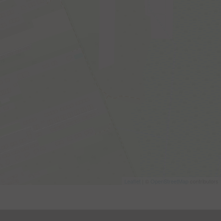
Leaflet
| ©
OpenStreetMap
contributors