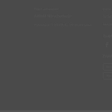
Dane adresowe
Dane 
AdReM Nieruchomości
22 245
biuro
Puławska 77 lok U5, 02-595 Warszawa
Znajd
Popul
Kons
War