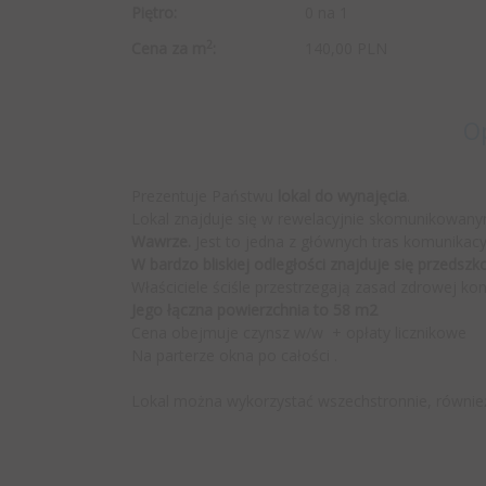
Piętro:
0 na 1
2
Cena za m
:
140,00 PLN
O
Prezentuje Państwu
lokal do wynajęcia
.
Lokal znajduje się w rewelacyjnie skomunikowan
Wawrze.
Jest to jedna z głównych tras komunika
W bardzo bliskiej odległości znajduje się przedsz
Właściciele ściśle przestrzegają zasad zdrowej kon
Jego łączna powierzchnia to 58 m2
Cena obejmuje czynsz w/w + opłaty licznikowe
Na parterze okna po całości .
Lokal można wykorzystać wszechstronnie, również