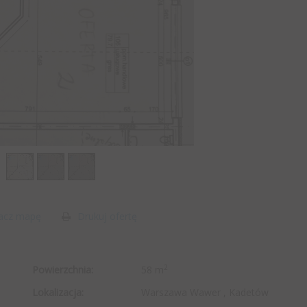
acz mapę
Drukuj ofertę
2
Powierzchnia:
58 m
Lokalizacja:
Warszawa Wawer , Kadetów