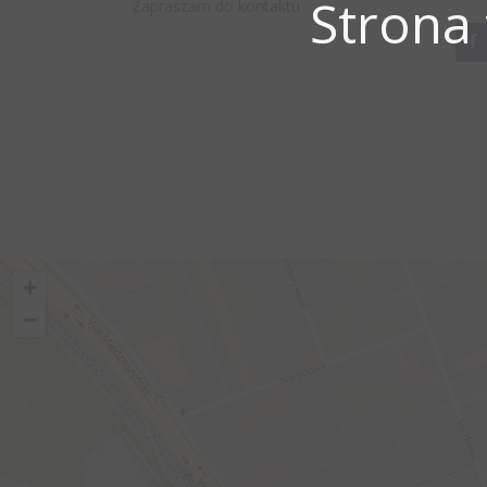
Strona
Zapraszam do kontaktu
+
−