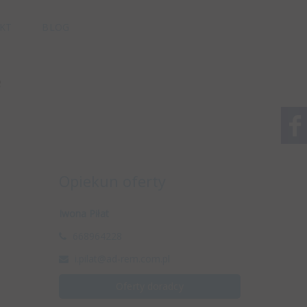
KT
BLOG
e
Opiekun oferty
Iwona Piłat
668964228
i.pilat@ad-rem.com.pl
Oferty doradcy