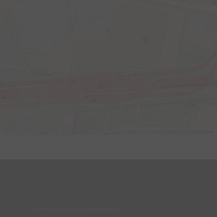
Leaflet
| ©
OpenStreetMap
contributors
Ochrona Danych Osobowych