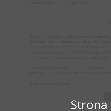
Numer oferty:
ARM576056
O
Do wynajęcia powierzchnia biurowa w modernisty
doskonale skomunikowana z każdą częścią Warsz
Biurowiec wyposażony jest w przestronną recepc
całodobowa recepcja, domofon, instalacja antywł
klimatyzację 4 rurową z możliwością regulacji t
2
Powierzchnia przeznaczona na najem to 300m
. 
parking (17 miejsc) cena netto za miejsce: naz
Zapraszam do oglądania.
Strona