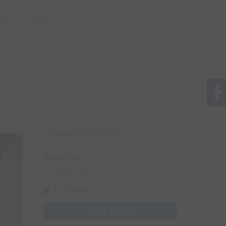
KT
BLOG
Opiekun oferty
Iwona Piłat
668964228
i.pilat@ad-rem.com.pl
Oferty doradcy