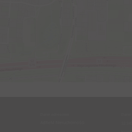
Dane adresowe
Dane 
AdReM Nieruchomości
22 245