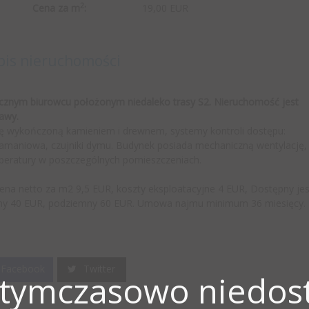
2
Cena za m
:
19,00 EUR
pis nieruchomości
cznym biurowcu położonym niedaleko trasy S2. Nieruchomość jest
awy.
ję wykończoną kamieniem i drewnem, systemy kontroli dostępu:
amaniowa, czujniki dymu. Budynek posiada mechaniczną wentylację,
emperatury w poszczególnych pomieszczeniach.
Cena netto za m2 9,5 EUR, koszty eksploatacyjne 4 EUR, Dostępny jes
iemny 40 EUR, podziemny 60 EUR. Umowa najmu minimum 36 miesięcy.
Facebook
Twitter
 tymczasowo niedost