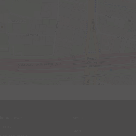
kontaktowe
Menu
 00 05
Start