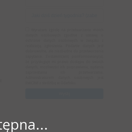
Wyrażam zgodę na przetwarzanie moich
danych osobowych zgodnie z ustawą o
ochronie danych osobowych w związku z
realizacją zgłoszenia. Podanie danych jest
dobrowolne, ale niezbędne do przetworzenia
zapytania. Zostałem(am) poinformowany(a),
że przysługuje mi prawo dostępu do swoich
danych, możliwości ich poprawiania, żądania
zaprzestania ich przetwarzania.
Administratorem danych osobowych jest
t
EstiCRM z siedzibą w Gdańsku.
ępna...