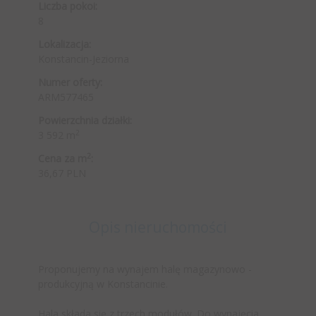
Liczba pokoi:
8
Lokalizacja:
Konstancin-Jeziorna
Numer oferty:
ARM577465
Powierzchnia działki:
2
3 592 m
2
Cena za m
:
36,67 PLN
Opis nieruchomości
Proponujemy na wynajem halę magazynowo -
produkcyjną w Konstancinie.
Hala składa się z trzech modułów. Do wynajęcia