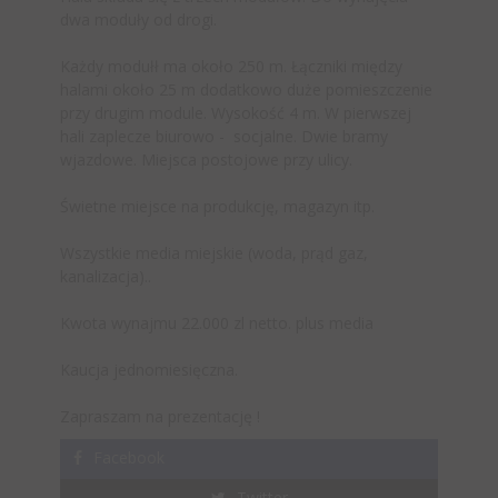
dwa moduły od drogi.
Każdy modułł ma około 250 m. Łączniki między
halami około 25 m dodatkowo duże pomieszczenie
przy drugim module. Wysokość 4 m. W pierwszej
hali zaplecze biurowo - socjalne. Dwie bramy
wjazdowe. Miejsca postojowe przy ulicy.
Świetne miejsce na produkcję, magazyn itp.
Wszystkie media miejskie (woda, prąd gaz,
kanalizacja)..
Kwota wynajmu 22.000 zl netto. plus media
Kaucja jednomiesięczna.
Zapraszam na prezentację !
Facebook
Twitter