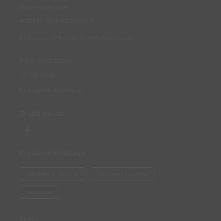
Dane adresowe
AdReM Nieruchomości
Puławska 77 lok U5, 02-595 Warszawa
Dane kontaktowe
22 245 00 05
biuro@ad-rem.com.pl
Znajdź nas na:
Popularne lokalizacje:
Konstancin-Jeziorna
Warszawa Ursynów
Piaseczno
Menu