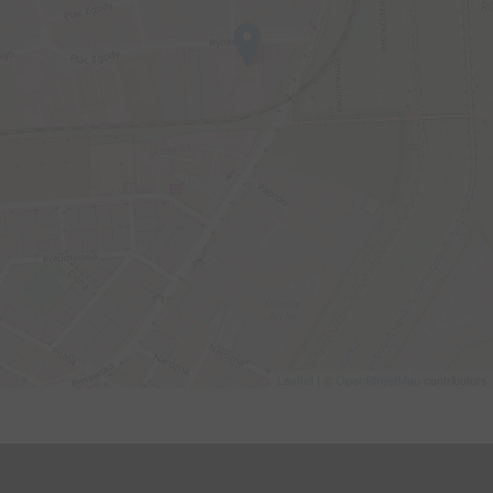
Leaflet
| ©
OpenStreetMap
contributors