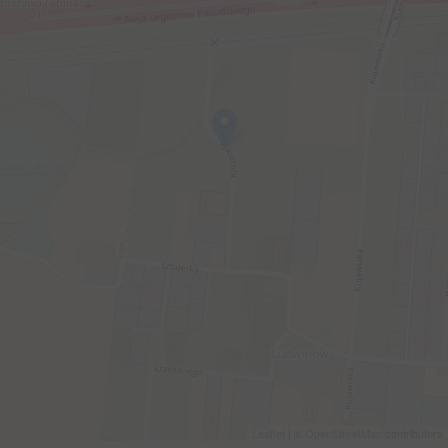
Leaflet
| ©
OpenStreetMap
contributors