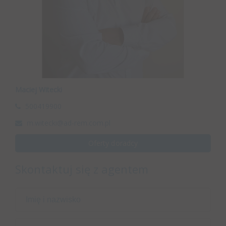
Maciej Witecki
500419900
m.witecki@ad-rem.com.pl
Oferty doradcy
Skontaktuj się z agentem