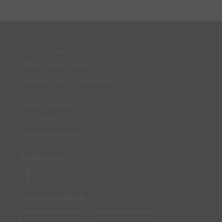
Dane adresowe
AdReM Nieruchomości
Puławska 77 lok U5, 02-595 Warszawa
Dane kontaktowe
22 245 00 05
biuro@ad-rem.com.pl
Znajdź nas na:
Popularne lokalizacje:
Konstancin-Jeziorna
Warszawa Ursynów