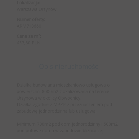
Lokalizacja:
Warszawa Ursynów
Numer oferty:
ARM718660
2
Cena za m
:
437,50 PLN
Opis nieruchomości
Działka budowlana mieszkaniowo usługowa o
powierzchni 8000m2 zlokalizowana na terenie
Ursynowa w okolicy Obwodnicy.
Działka zgodnie z MPZP z przeznaczeniem pod
zabudowę jednorodzinną lub usługową.
Minimum 700m2 pod dom jednorodzinny i 500m2
pod połowę domu w zabudowie bliźniaczej.