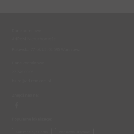
Dane adresowe
AdReM Nieruchomości
Puławska 77 lok U5, 02-595 Warszawa
Dane kontaktowe
22 245 00 05
biuro@ad-rem.com.pl
Znajdź nas na:
Popularne lokalizacje:
Konstancin-Jeziorna
Warszawa Ursynów