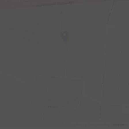
Leaflet
| ©
OpenStreetMap
contributors