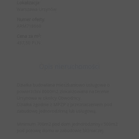
Lokalizacja:
Warszawa Ursynów
Numer oferty:
ARM718660
2
Cena za m
:
437,50 PLN
Opis nieruchomości
Działka budowlana mieszkaniowo usługowa o
powierzchni 8000m2 zlokalizowana na terenie
Ursynowa w okolicy Obwodnicy.
Działka zgodnie z MPZP z przeznaczeniem pod
zabudowę jednorodzinną lub usługową.
Minimum 700m2 pod dom jednorodzinny i 500m2
pod połowę domu w zabudowie bliźniaczej.