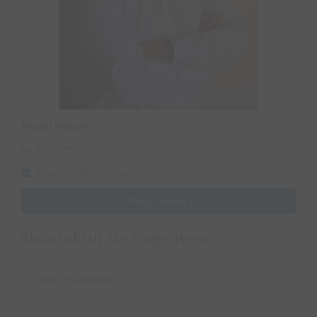
Maciej Witecki
500419900
m.witecki@ad-rem.com.pl
Oferty doradcy
Skontaktuj się z agentem