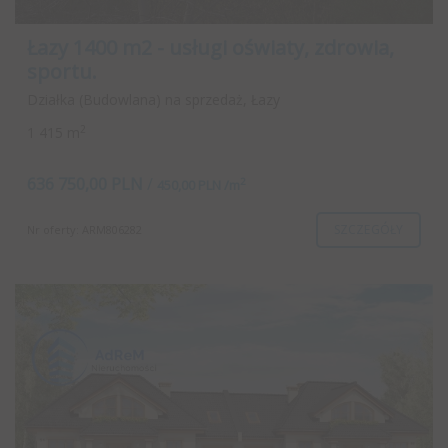
Łazy 1400 m2 - usługi oświaty, zdrowia,
sportu.
Działka (Budowlana) na sprzedaż, Łazy
2
1 415 m
636 750,00 PLN
/
2
450,00 PLN /m
SZCZEGÓŁY
Nr oferty: ARM806282