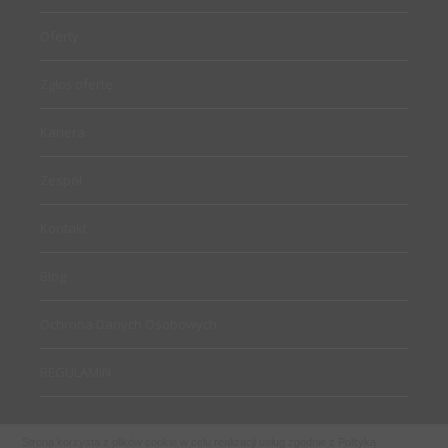
Oferty
Zgłoś ofertę
Kariera
Zespół
Kontakt
Blog
Ochrona Danych Osobowych
REGULAMIN
Strona korzysta z plików cookie w celu realizacji usług zgodnie z
Polityką