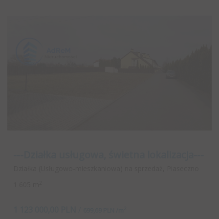
---Działka usługowa, świetna lokalizacja---
Działka (Usługowo-mieszkaniowa) na sprzedaż, Piaseczno
2
1 605 m
1 123 000,00 PLN
/
2
699,69 PLN /m