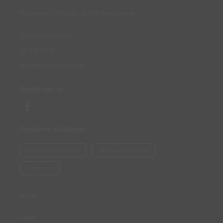
Puławska 77 lok U5, 02-595 Warszawa
Dane kontaktowe
22 245 00 05
biuro@ad-rem.com.pl
Znajdź nas na:
Popularne lokalizacje:
Konstancin-Jeziorna
Warszawa Ursynów
Piaseczno
Menu
Start