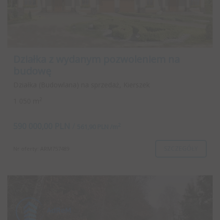
Działka z wydanym pozwoleniem na
budowę
Działka (Budowlana) na sprzedaż, Kierszek
2
1 050 m
590 000,00 PLN
/
2
561,90 PLN /m
SZCZEGÓŁY
Nr oferty: ARM757489