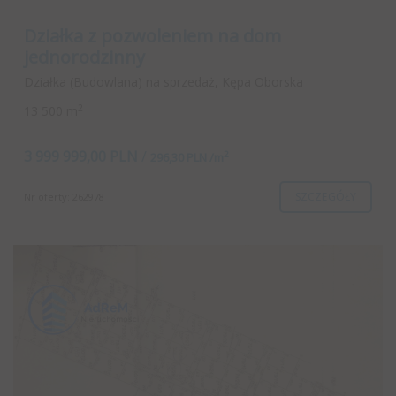
Działka z pozwoleniem na dom
jednorodzinny
Działka (Budowlana) na sprzedaż, Kępa Oborska
2
13 500 m
3 999 999,00 PLN
/
2
296,30 PLN /m
SZCZEGÓŁY
Nr oferty: 262978