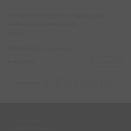
Wymarzone miejsce na własny dom
Działka (Rolna) na sprzedaż, Obórki
2
5 600 m
870 000,00 PLN
/
2
155,36 PLN /m
SZCZEGÓŁY
Nr oferty: 329120
Poprzednia
1
...
3
4
5
6
Dane adresowe
AdReM Nieruchomości