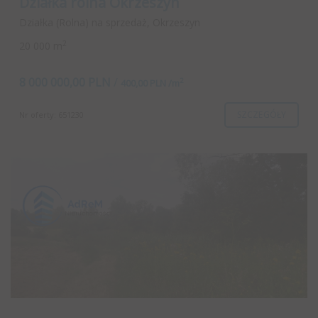
Działka rolna Okrzeszyn
Działka (Rolna) na sprzedaż, Okrzeszyn
2
20 000 m
8 000 000,00 PLN
/
2
400,00 PLN /m
SZCZEGÓŁY
Nr oferty: 651230