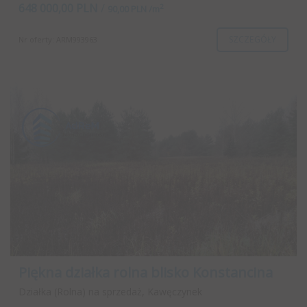
648 000,00 PLN
/
2
90,00 PLN /m
SZCZEGÓŁY
Nr oferty: ARM993963
Piękna działka rolna blisko Konstancina
Działka (Rolna) na sprzedaż, Kawęczynek