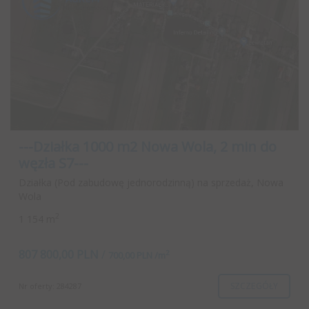
---Działka 1000 m2 Nowa Wola, 2 min do
węzła S7---
Działka (Pod zabudowę jednorodzinną) na sprzedaż, Nowa
Wola
2
1 154 m
807 800,00 PLN
/
2
700,00 PLN /m
SZCZEGÓŁY
Nr oferty: 284287