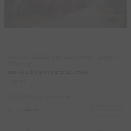
Brześce-działka pod zabudowę i usługi -
1200 m2
Działka (Budowlana) na sprzedaż, Brześce
2
1 227 m
325 000,00 PLN
/
2
264,87 PLN /m
SZCZEGÓŁY
Nr oferty: ARM702084