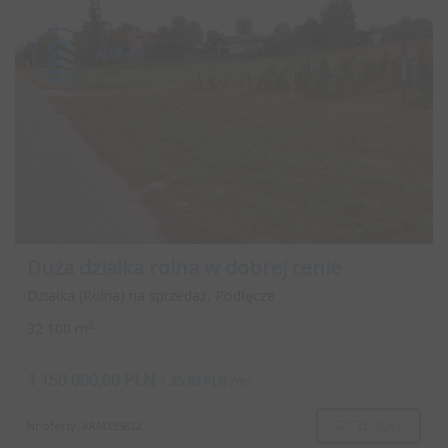
Duża działka rolna w dobrej cenie
Działka (Rolna) na sprzedaż, Podłęcze
2
32 100 m
1 150 000,00 PLN
/
2
35,83 PLN /m
SZCZEGÓŁY
Nr oferty: ARM355822