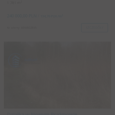
2
1 781 m
240 000,00 PLN
/
2
134,76 PLN /m
SZCZEGÓŁY
Nr oferty: ARM802865
Działka w Nowym Prażmowie