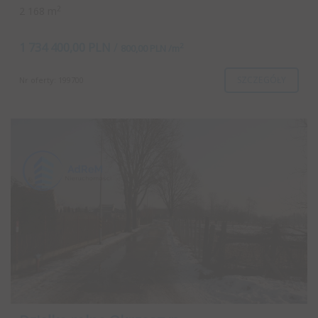
2
2 168 m
1 734 400,00 PLN
/
2
800,00 PLN /m
SZCZEGÓŁY
Nr oferty: 199700