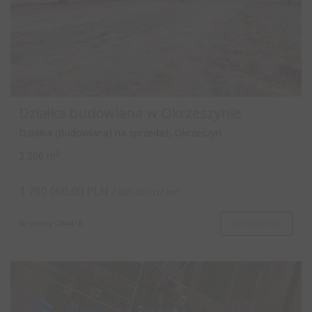
Działka budowlana w Okrzeszynie
Działka (Budowlana) na sprzedaż, Okrzeszyn
2
2 200 m
1 760 000,00 PLN
/
2
800,00 PLN /m
SZCZEGÓŁY
Nr oferty: 284416