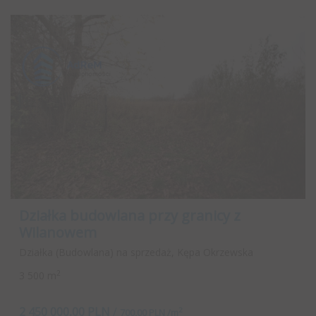
Działka budowlana przy granicy z
Wilanowem
Działka (Budowlana) na sprzedaż, Kępa Okrzewska
2
3 500 m
2 450 000,00 PLN
/
2
700,00 PLN /m