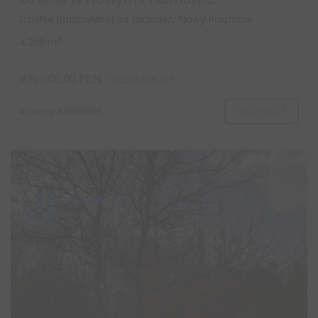
Działka (Budowlana) na sprzedaż, Nowy Prażmów
2
4 200 m
430 000,00 PLN
/
2
102,38 PLN /m
SZCZEGÓŁY
Nr oferty: ARM989906