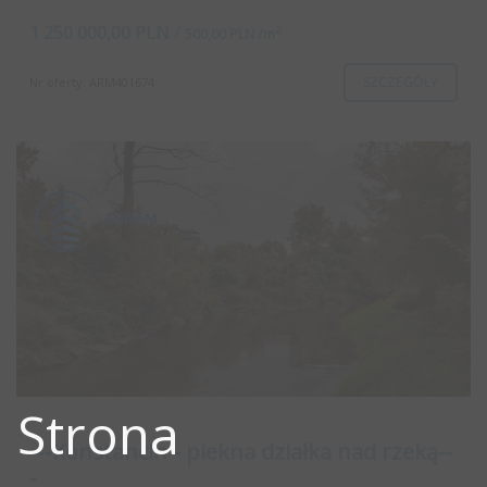
1 250 000,00 PLN
/
2
500,00 PLN /m
SZCZEGÓŁY
Nr oferty: ARM401674
Strona
---Konstancin - piekna działka nad rzeką--
-