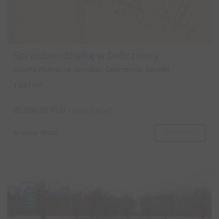
Sprzedam działkę w Dobrzenicy
Działka (Rolna) na sprzedaż, Dobrzenica, Sasanki
2
1 037 m
85 000,00 PLN
/
2
81,97 PLN /m
SZCZEGÓŁY
Nr oferty: 595120